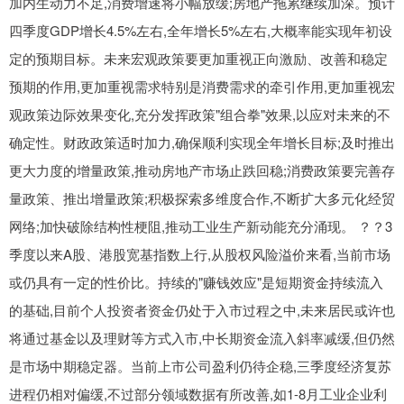
加内生动力不足,消费增速将小幅放缓;房地产拖累继续加深。预计
四季度GDP增长4.5%左右,全年增长5%左右,大概率能实现年初设
定的预期目标。未来宏观政策要更加重视正向激励、改善和稳定
预期的作用,更加重视需求特别是消费需求的牵引作用,更加重视宏
观政策边际效果变化,充分发挥政策"组合拳"效果,以应对未来的不
确定性。财政政策适时加力,确保顺利实现全年增长目标;及时推出
更大力度的增量政策,推动房地产市场止跌回稳;消费政策要完善存
量政策、推出增量政策;积极探索多维度合作,不断扩大多元化经贸
网络;加快破除结构性梗阻,推动工业生产新动能充分涌现。 ？？3
季度以来A股、港股宽基指数上行,从股权风险溢价来看,当前市场
或仍具有一定的性价比。持续的"赚钱效应"是短期资金持续流入
的基础,目前个人投资者资金仍处于入市过程之中,未来居民或许也
将通过基金以及理财等方式入市,中长期资金流入斜率减缓,但仍然
是市场中期稳定器。当前上市公司盈利仍待企稳,三季度经济复苏
进程仍相对偏缓,不过部分领域数据有所改善,如1-8月工业企业利