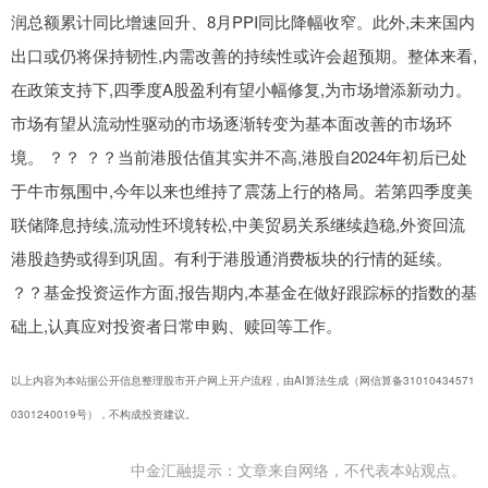
润总额累计同比增速回升、8月PPI同比降幅收窄。此外,未来国内
出口或仍将保持韧性,内需改善的持续性或许会超预期。整体来看,
在政策支持下,四季度A股盈利有望小幅修复,为市场增添新动力。
市场有望从流动性驱动的市场逐渐转变为基本面改善的市场环
境。 ？？ ？？当前港股估值其实并不高,港股自2024年初后已处
于牛市氛围中,今年以来也维持了震荡上行的格局。若第四季度美
联储降息持续,流动性环境转松,中美贸易关系继续趋稳,外资回流
港股趋势或得到巩固。有利于港股通消费板块的行情的延续。
？？基金投资运作方面,报告期内,本基金在做好跟踪标的指数的基
础上,认真应对投资者日常申购、赎回等工作。
以上内容为本站据公开信息整理股市开户网上开户流程，由AI算法生成（网信算备31010434571
0301240019号），不构成投资建议。
中金汇融提示：文章来自网络，不代表本站观点。