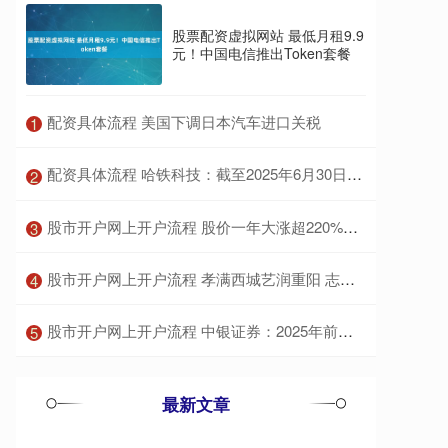
股票配资虚拟网站 最低月租9.9
元！中国电信推出Token套餐
​配资具体流程 美国下调日本汽车进口关税
1
​配资具体流程 哈铁科技：截至2025年6月30日，共拥有60项发明专利
2
​股市开户网上开户流程 股价一年大涨超220%！超200家机构前往调研
3
​股市开户网上开户流程 孝满西城艺润重阳 志愿服务+双荣誉｜文化
4
​股市开户网上开户流程 中银证券：2025年前三季度，公司实现营业收入24.38亿元，同比增长26.95%
5
最新文章