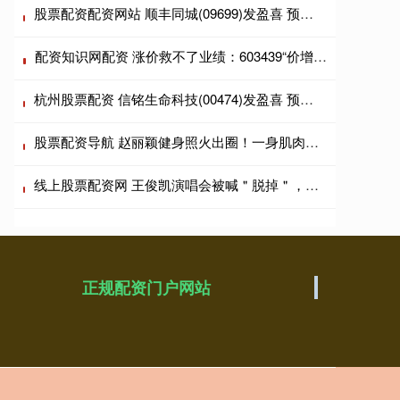
股票配资配资网站 顺丰同城(09699)发盈喜 预计上半年股东应占利润同比增长不低于120%
配资知识网配资 涨价救不了业绩：603439“价增量跌”背后的战略困局
杭州股票配资 信铭生命科技(00474)发盈喜 预计年度利润约3.36亿港元 同比扭亏为盈
股票配资导航 赵丽颖健身照火出圈！一身肌肉太飒了，这才是健康美该有的样子
线上股票配资网 王俊凯演唱会被喊＂脱掉＂，一句＂不太现实＂炸翻全场！7年专辑才是真正答案
正规配资门户网站