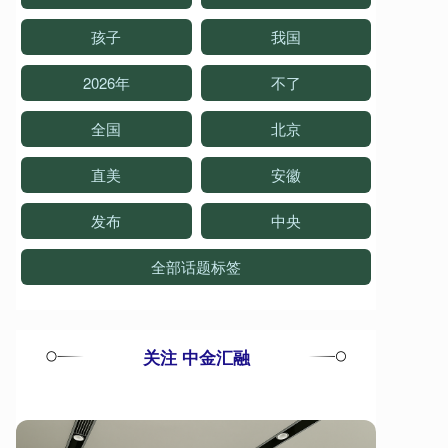
孩子
我国
2026年
不了
全国
北京
直美
安徽
发布
中央
全部话题标签
关注 中金汇融